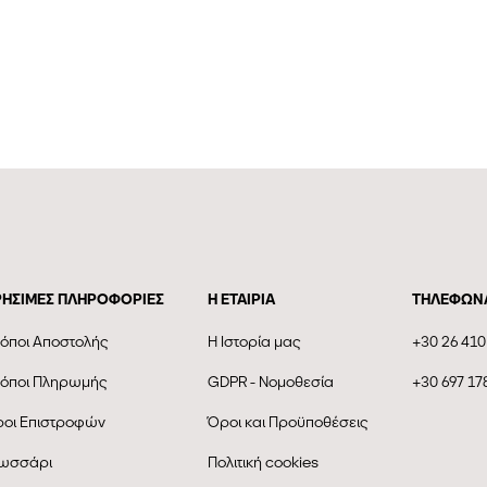
ΡΗΣΙΜΕΣ ΠΛΗΡΟΦΟΡΙΕΣ
Η ΕΤΑΙΡΊΑ
ΤΗΛΕΦΩΝ
όποι Αποστολής
Η Ιστορία μας
+30 26 410
όποι Πληρωμής
GDPR - Νομοθεσία
+30 697 17
οι Επιστροφών
Όροι και Προϋποθέσεις
ωσσάρι
Πολιτική cookies