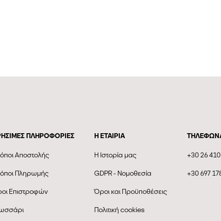
ΡΗΣΙΜΕΣ ΠΛΗΡΟΦΟΡΙΕΣ
Η ΕΤΑΙΡΊΑ
ΤΗΛΕΦΩΝ
όποι Αποστολής
Η Ιστορία μας
+30 26 410
όποι Πληρωμής
GDPR - Νομοθεσία
+30 697 17
οι Επιστροφών
Όροι και Προϋποθέσεις
ωσσάρι
Πολιτική cookies