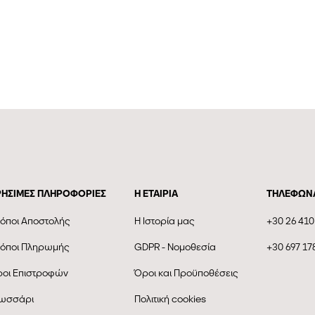
ΡΗΣΙΜΕΣ ΠΛΗΡΟΦΟΡΙΕΣ
Η ΕΤΑΙΡΊΑ
ΤΗΛΕΦΩΝ
όποι Αποστολής
Η Ιστορία μας
+30 26 410
όποι Πληρωμής
GDPR - Νομοθεσία
+30 697 17
οι Επιστροφών
Όροι και Προϋποθέσεις
ωσσάρι
Πολιτική cookies