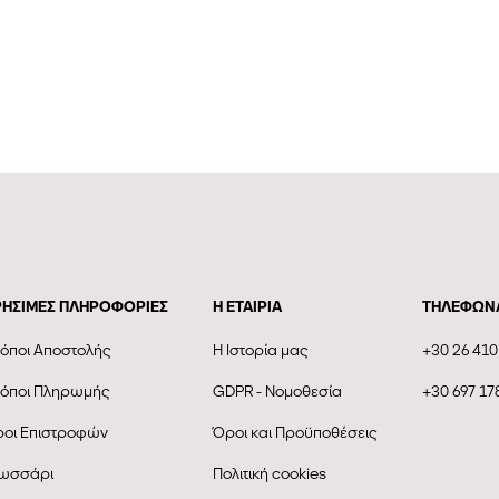
ΡΗΣΙΜΕΣ ΠΛΗΡΟΦΟΡΙΕΣ
Η ΕΤΑΙΡΊΑ
ΤΗΛΕΦΩΝ
όποι Αποστολής
Η Ιστορία μας
+30 26 410
όποι Πληρωμής
GDPR - Νομοθεσία
+30 697 17
οι Επιστροφών
Όροι και Προϋποθέσεις
ωσσάρι
Πολιτική cookies