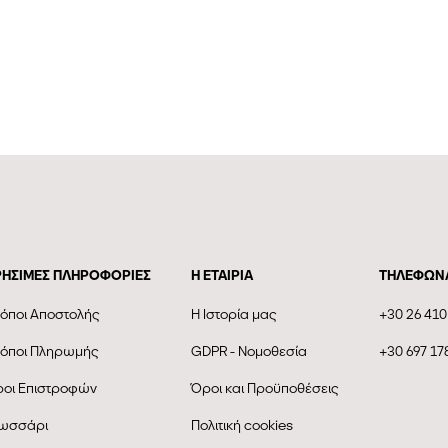
ΡΗΣΙΜΕΣ ΠΛΗΡΟΦΟΡΙΕΣ
Η ΕΤΑΙΡΊΑ
ΤΗΛΕΦΩΝ
όποι Αποστολής
Η Ιστορία μας
+30 26 410
όποι Πληρωμής
GDPR - Νομοθεσία
+30 697 17
οι Επιστροφών
Όροι και Προϋποθέσεις
ωσσάρι
Πολιτική cookies