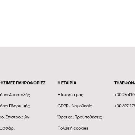
ΡΗΣΙΜΕΣ ΠΛΗΡΟΦΟΡΙΕΣ
Η ΕΤΑΙΡΊΑ
ΤΗΛΕΦΩΝ
όποι Αποστολής
Η Ιστορία μας
+30 26 410
όποι Πληρωμής
GDPR - Νομοθεσία
+30 697 17
οι Επιστροφών
Όροι και Προϋποθέσεις
ωσσάρι
Πολιτική cookies