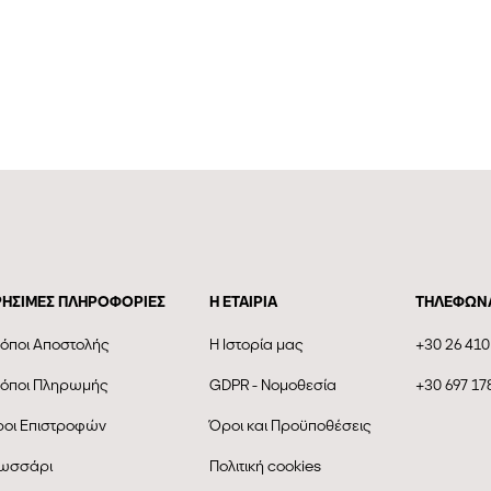
ΡΗΣΙΜΕΣ ΠΛΗΡΟΦΟΡΙΕΣ
Η ΕΤΑΙΡΊΑ
ΤΗΛΕΦΩΝ
όποι Αποστολής
Η Ιστορία μας
+30 26 410
όποι Πληρωμής
GDPR - Νομοθεσία
+30 697 17
οι Επιστροφών
Όροι και Προϋποθέσεις
ωσσάρι
Πολιτική cookies